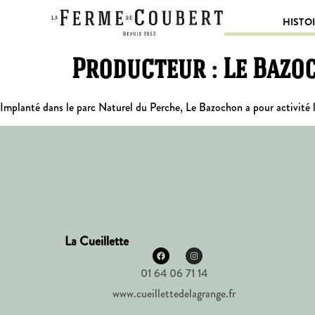
HISTO
Producteur :
Le Bazo
Implanté dans le parc Naturel du Perche, Le Bazochon a pour activité l’
La Cueillette
01 64 06 71 14
www.cueillettedelagrange.fr