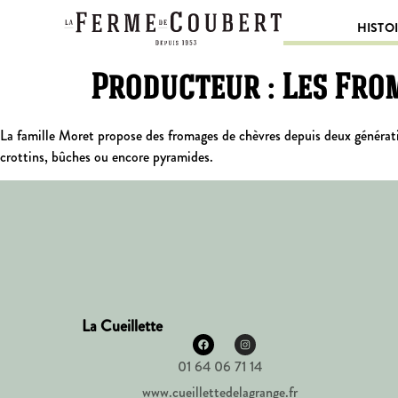
HISTO
Producteur :
Les Fro
La famille Moret propose des fromages de chèvres depuis deux génération
crottins, bûches ou encore pyramides.
La Cueillette
01 64 06 71 14
www.cueillettedelagrange.fr