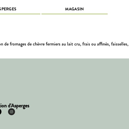
SPERGES
MAGASIN
e fromages de chèvre fermiers au lait cru, frais ou affinés, faisselles,
ion d'Asperges