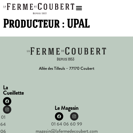
Producteur :
UPAL
Allée des Tilleuls – 77170 Coubert
La
Cueillette
Le Magasin
01
01 64 06 60 99
64
magasin@lafermedecoubert.com
06