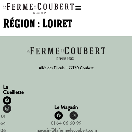
Région :
Loiret
Allée des Tilleuls – 77170 Coubert
La
Cueillette
Le Magasin
01
01 64 06 60 99
64
magasin@lafermedecoubert.com
06