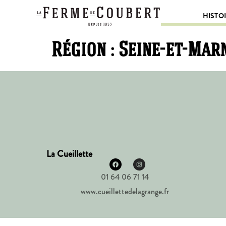
HISTO
Région :
Seine-et-Mar
La Cueillette
01 64 06 71 14
www.cueillettedelagrange.fr