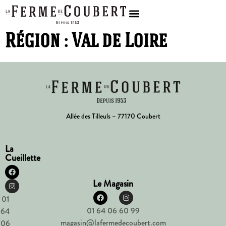
Région :
Val de Loire
Allée des Tilleuls – 77170 Coubert
La
Cueillette
Le Magasin
01
01 64 06 60 99
64
magasin@lafermedecoubert.com
06