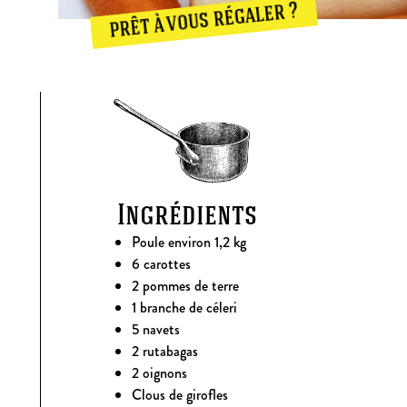
prêt à vous régaler ?
Ingrédients
Poule environ 1,2 kg
6 carottes
2 pommes de terre
1 branche de céleri
5 navets
2 rutabagas
2 oignons
Clous de girofles