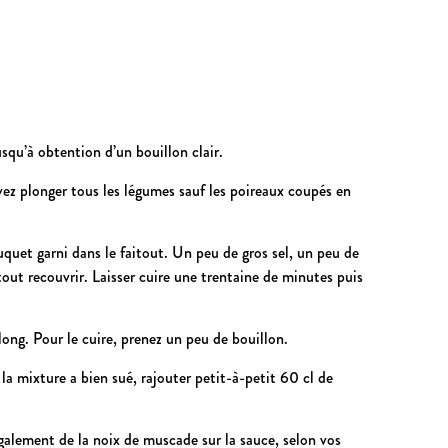
usqu’à obtention d’un bouillon clair.
vez plonger tous les légumes sauf les poireaux coupés en
uquet garni dans le faitout. Un peu de gros sel, un peu de
 tout recouvrir. Laisser cuire une trentaine de minutes puis
long. Pour le cuire, prenez un peu de bouillon.
 la mixture a bien sué, rajouter petit-à-petit 60 cl de
galement de la noix de muscade sur la sauce, selon vos