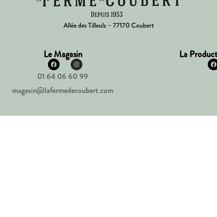
Allée des Tilleuls – 77170 Coubert
Le Magasin
La Product
01 64 06 60 99
magasin@lafermedecoubert.com