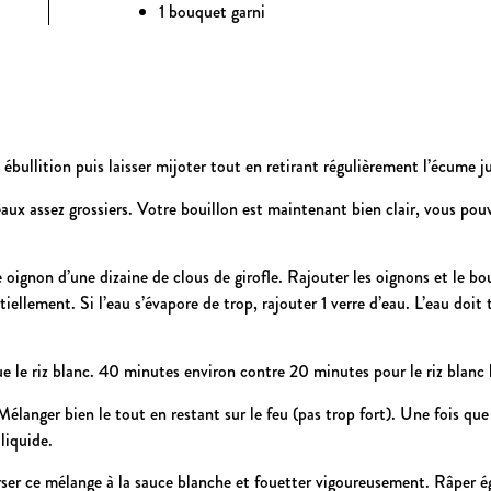
1 bouquet garni
 ébullition puis laisser mijoter tout en retirant régulièrement l’écume j
aux assez grossiers. Votre bouillon est maintenant bien clair, vous pou
oignon d’une dizaine de clous de girofle. Rajouter les oignons et le bo
tiellement. Si l’eau s’évapore de trop, rajouter 1 verre d’eau. L’eau doit
que le riz blanc. 40 minutes environ contre 20 minutes pour le riz blanc 
 Mélanger bien le tout en restant sur le feu (pas trop fort). Une fois que
liquide.
rser ce mélange à la sauce blanche et fouetter vigoureusement. Râper é