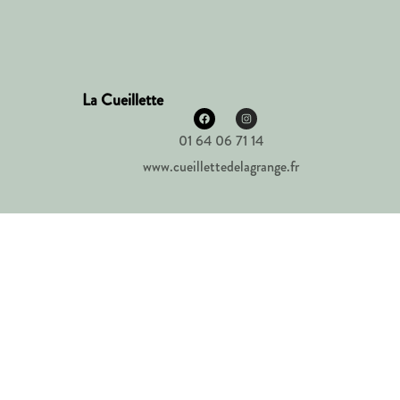
La Cueillette
01 64 06 71 14
www.cueillettedelagrange.fr